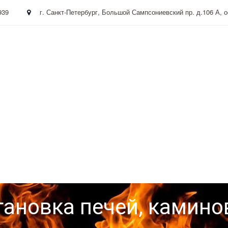
939
г. Санкт-Петербург
,
Большой Сампсониевский пр. д.106 А
,
о
тановка пе­­чей, камино