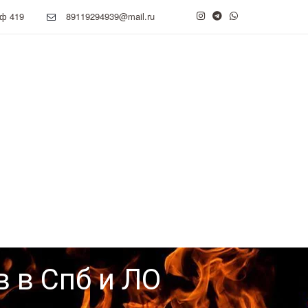
ф 419
89119294939@mail.ru
в в Спб и ЛО