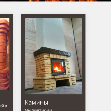
Камины
ей в
Мы практикуем