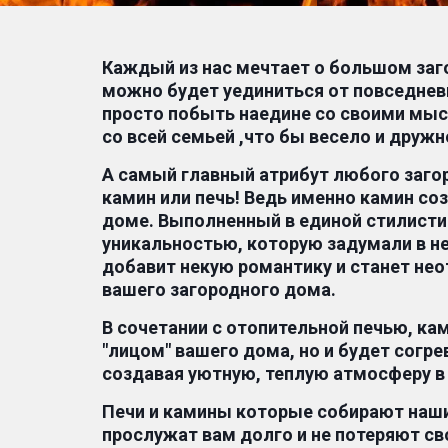
Каж­­­­­­­­дый из нас мечтает о большом з
можно будет уединиться от повседневн
просто побыть наедине со своими мысл
со всей семьей ,что бы весело и друж
А самый главный атрибут любого загор
камин или печь! Ведь именно камин соз
доме. Выполненный в единой стилисти
уникальностью, которую задумали в не
добавит некую романтику и станет не
вашего загород­­­­­­ного дома.
В сочетании с отопительной печью, кам
"лицом" вашего дома, но и будет согрев
создавая уютную, теплую атмосферу в
Печи и камины которые собирают наши
прослужат вам долго и не потеряют с