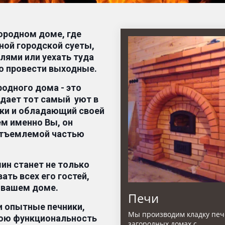
агородном доме, где 
ой городской суеты, 
ями или уехать туда 
но провести выходные.
одного дома - это 
дает тот самый  уют в 
ки и обладающий своей 
м именно Вы, он 
отъемлемой частью 
ин станет не только 
ать всех его гостей, 
 вашем доме.
Печи
 опытные печники, 
Мы производим кладку печ
вою функциональность 
загородных домах с