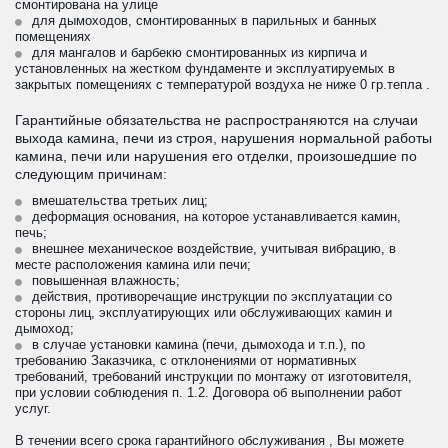
смонтирована на улице
для дымоходов, смонтированных в парильных и банных 
помещениях
для мангалов и барбекю смонтированных из кирпича и 
установленных на жестком фундаменте и эксплуатируемых в 
закрытых помещениях с температурой воздуха не ниже 0 гр.тепла .
Гарантийные обязательства не распространяются на случаи 
выхода камина, печи из строя, нарушения нормальной работы 
камина, печи или нарушения его отделки, произошедшие по 
следующим причинам:
вмешательства третьих лиц;
деформация основания, на которое устанавливается камин, 
печь;
внешнее механическое воздействие, учитывая вибрацию, в 
месте расположения камина или печи;
повышенная влажность;
действия, противоречащие инструкции по эксплуатации со 
стороны лиц, эксплуатирующих или обслуживающих камин и 
дымоход;
в случае установки камина (печи, дымохода и т.п.), по 
требованию Заказчика, с отклонениями от нормативных 
требований, требований инструкции по монтажу от изготовителя, 
при условии соблюдения п. 1.2. Договора об выполнении работ 
услуг.

В течении всего срока гарантийного обслуживания , Вы можете 