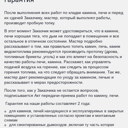
После выполнения всех работ по кладке камина, печи и перед 
их сдачей Заказчику, мастер, который выполнял работы, 
производит пробную топку. 
В этот момент Заказчик может удостовериться, что в камине, 
печи хорошая тяга, что дым не попадает в помещение и все 
остальное в отличном состоянии. Мастер подробно 
рассказывает о том, как правильно топить камин, печь, каким 
видомтоплива рекомендуется производить протопку (дрова, 
топливные брикеты ,уголь) и как это влияет на безопасность и 
качество работы печи, камина. Расскажет, как управлять 
подачей воздуха на горение, как следить за процессом 
горения топлива, на что следует обращать внимание. Так же, 
мастер дает рекомендации по уходу за камином, печью и 
рассказывает о мерах предосторожности.
После того, как у Заказчика не остается вопросов, 
подписывается Акт передачи-приема работ по камину, печи. 
 Гарантия на наши работы составляет 2 года:
для каминов, печей находящихся и эксплуатируемых в закрытых 
помещениях и установленных согласно проектам и монтажным 
схемам
для смонтированных дымоходов ,включая ту часть которая 