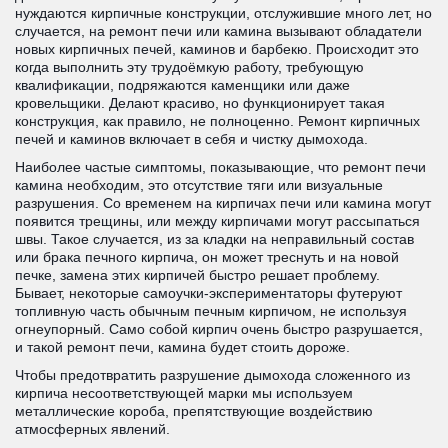
нуждаются кирпичные конструкции, отслужившие много лет, но
случается, на ремонт печи или камина вызывают обладатели
новых кирпичных печей, каминов и барбекю. Происходит это
когда выполнить эту трудоёмкую работу, требующую
квалификации, подряжаются каменщики или даже
кровельщики. Делают красиво, но функционирует такая
конструкция, как правило, не полноценно. Ремонт кирпичных
печей и каминов включает в себя и чистку дымохода.
Наиболее частые симптомы, показывающие, что ремонт печи
камина необходим, это отсутствие тяги или визуальные
разрушения. Со временем на кирпичах печи или камина могут
появится трещины, или между кирпичами могут рассыпаться
швы. Такое случается, из за кладки на неправильный состав
или брака печного кирпича, он может треснуть и на новой
печке, замена этих кирпичей быстро решает проблему.
Бывает, некоторые самоучки-экспериментаторы футеруют
топливную часть обычным печным кирпичом, не используя
огнеупорный. Само собой кирпич очень быстро разрушается,
и такой ремонт печи, камина будет стоить дороже.
Чтобы предотвратить разрушение дымохода сложенного из
кирпича несоответствующей марки мы используем
металлические короба, препятствующие воздействию
атмосферных явлений.